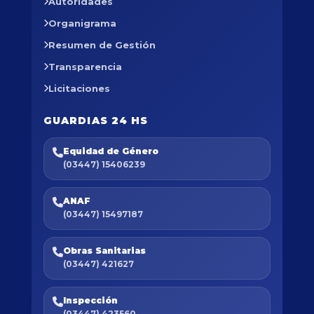
Autoridades
Organigrama
Resumen de Gestión
Transparencia
Licitaciones
GUARDIAS 24 HS
Equidad de Género
(03447) 15406239
ANAF
(03447) 15497187
Obras Sanitarias
(03447) 421627
Inspección
(03447) 423560