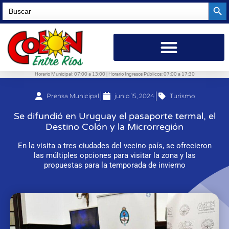
Searc
Search
for:
Horario Municipal: 07:00 a 13:00 | Horario Ingresos Públicos: 07:00 a 17:30
Prensa Municipal
junio 15, 2024
Turismo
Se difundió en Uruguay el pasaporte termal, el
Destino Colón y la Microrregión
En la visita a tres ciudades del vecino país, se ofrecieron
las múltiples opciones para visitar la zona y las
propuestas para la temporada de invierno