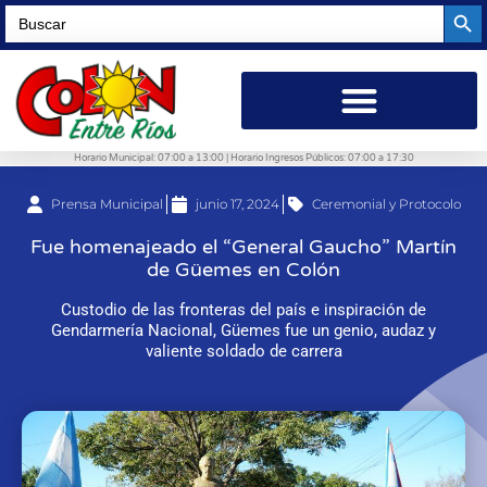
Searc
Search
for:
Horario Municipal: 07:00 a 13:00 | Horario Ingresos Públicos: 07:00 a 17:30
Prensa Municipal
junio 17, 2024
Ceremonial y Protocolo
Fue homenajeado el “General Gaucho” Martín
de Güemes en Colón
Custodio de las fronteras del país e inspiración de
Gendarmería Nacional, Güemes fue un genio, audaz y
valiente soldado de carrera