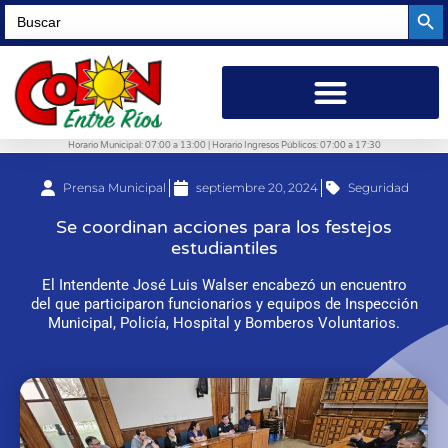
Searc
Search
for:
Horario Municipal: 07:00 a 13:00 | Horario Ingresos Públicos: 07:00 a 17:30
Prensa Municipal
septiembre 20, 2024
Seguridad
Se coordinan acciones para los festejos
estudiantiles
El Intendente José Luis Walser encabezó un encuentro
del que participaron funcionarios y equipos de Inspección
Municipal, Policía, Hospital y Bomberos Voluntarios.