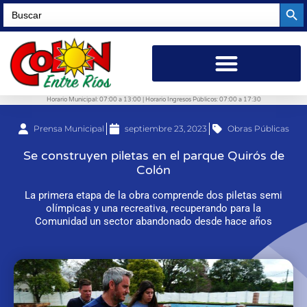
Searc
Search
for:
Horario Municipal: 07:00 a 13:00 | Horario Ingresos Públicos: 07:00 a 17:30
Prensa Municipal
septiembre 23, 2023
Obras Públicas
Se construyen piletas en el parque Quirós de
Colón
La primera etapa de la obra comprende dos piletas semi
olímpicas y una recreativa, recuperando para la
Comunidad un sector abandonado desde hace años