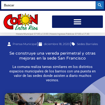
Searc
Search
for:
Horario Municipal: 07:00 a 13:00 | Horario Ingresos Públicos: 07:00 a 17:30
Prensa Municipal
diciembre 18, 2020
Sedes Barriales
Se construye una vereda perimetral y otras
mejoras en la sede San Francisco
La comuna realiza tareas similares en los distintos
espacios municipales de los barrios con una puesta en
valor de las sedes donde asisten a diario muchos
vecinos.