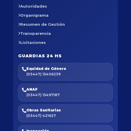
Autoridades
Organigrama
Resumen de Gestión
Transparencia
Licitaciones
GUARDIAS 24 HS
Equidad de Género
(03447) 15406239
ANAF
(03447) 15497187
Obras Sanitarias
(03447) 421627
Inspección