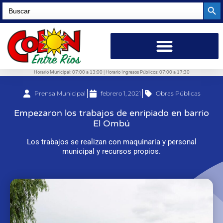
Searc
Search
for:
Horario Municipal: 07:00 a 13:00 | Horario Ingresos Públicos: 07:00 a 17:30
Prensa Municipal
febrero 1, 2021
Obras Públicas
Empezaron los trabajos de enripiado en barrio
El Ombú
Los trabajos se realizan con maquinaria y personal
municipal y recursos propios.