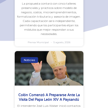
La propuesta contará con cinco talleres
presenciales y prácticos sobre modelo de
negocio, costos, microemprendimientos,
formalización tributaria y asesoría de imagen.
Cada capacitación será independiente,
permitiendo que los participantes elijan los
módulos que mejor respondan a sus
necesidades.
Prensa Municipal
5 agosto, 2026
Noticias
Colón Comenzó A Prepararse Ante La
Visita Del Papa León XIV A Paysandú
El intendente José Luis Walser inició contactos