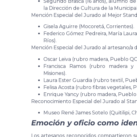
Segundo Brasca (16 años), alumno de
la Dirección de Cultura de la Municipa
Mención Especial del Jurado al Mejor Stan
Gisela Aguirre (Mocoretá, Corrientes).
Federico Gómez Pedreira, María Laur
Ríos).
Mención Especial del Jurado al artesano/a 
Oscar Leiva (rubro madera, Pueblo QOM
Francisca Ramos (rubro madera y 
Misiones).
Laura Ester Guardia (rubro textil, Pu
Felisa Acosta (rubro fibras vegetales, 
Enrique Yancy (rubro madera, Pueblo 
Reconocimiento Especial del Jurado al Stan
Museo René James Sotelo (Quitilipi, C
Emoción y oficio como ide
Los artesanos reconocidos compartieron s