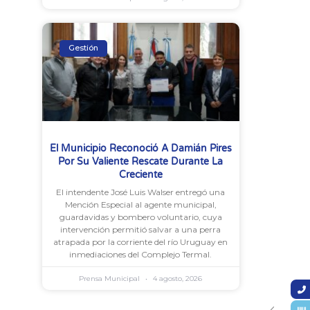
Gestión
El Municipio Reconoció A Damián Pires
Por Su Valiente Rescate Durante La
Creciente
El intendente José Luis Walser entregó una
Mención Especial al agente municipal,
guardavidas y bombero voluntario, cuya
intervención permitió salvar a una perra
atrapada por la corriente del río Uruguay en
inmediaciones del Complejo Termal.
Prensa Municipal
4 agosto, 2026