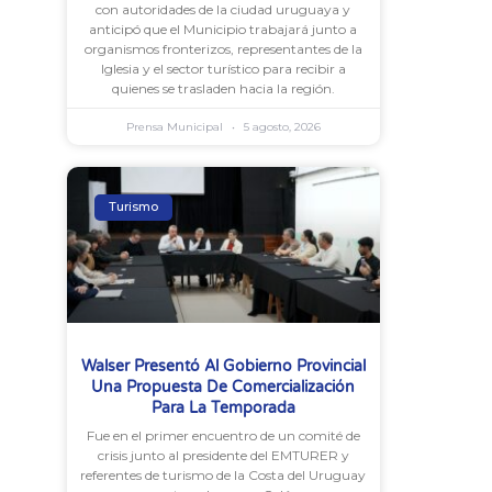
con autoridades de la ciudad uruguaya y
anticipó que el Municipio trabajará junto a
organismos fronterizos, representantes de la
Iglesia y el sector turístico para recibir a
quienes se trasladen hacia la región.
Prensa Municipal
5 agosto, 2026
Turismo
Walser Presentó Al Gobierno Provincial
Una Propuesta De Comercialización
Para La Temporada
Fue en el primer encuentro de un comité de
crisis junto al presidente del EMTURER y
referentes de turismo de la Costa del Uruguay