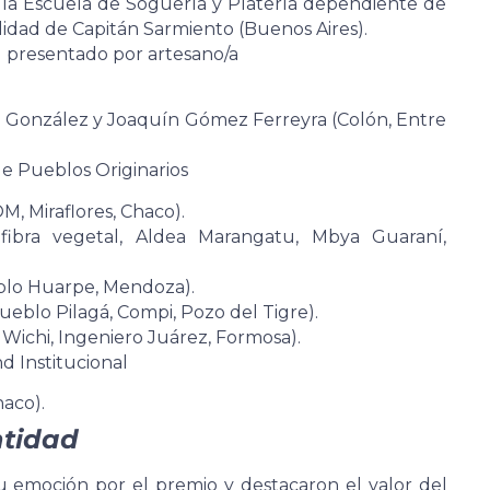
 la Escuela de Soguería y Platería dependiente de
lidad de Capitán Sarmiento (Buenos Aires).
d presentado por artesano/a
a González y Joaquín Gómez Ferreyra (Colón, Entre
de Pueblos Originarios
, Miraflores, Chaco).
fibra vegetal, Aldea Marangatu, Mbya Guaraní,
eblo Huarpe, Mendoza).
Pueblo Pilagá, Compi, Pozo del Tigre).
Wichi, Ingeniero Juárez, Formosa).
d Institucional
haco).
ntidad
u emoción por el premio y destacaron el valor del