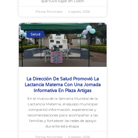
que tuvo lugar en Colón
Prensa Municipal
5 agosto, 2026
Salud
La Dirección De Salud Promovió La
Lactancia Materna Con Una Jornada
Informativa En Plaza Artigas
En el marco de la Semana Mundial de la
Lactancia Materna, el equipo municipal
compartió información, experiencias y
recomendaciones para acompañar a las
familias y fortalecer las redes de apoyo
durante esta etapa.
Prensa Municipal
5 agosto, 2026