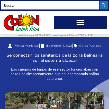
Searc
Search
for:
Horario Municipal: 07:00 a 13:00 | Horario Ingresos Públicos: 07:00 a 17:30
Prensa Municipal
diciembre 16, 2021
Obras Públicas
Se conectan los sanitarios de la zona balnearia
sur al sistema cloacal
Los cuerpos de baños de ese sector funcionaban con
pozos de almacenamiento que en la temporada solían
saturarse.