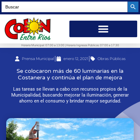
Searc
Search
for:
Horario Municipal: 07:00 a 13:00 | Horario Ingresos Públicos: 07:00 a 17:30
Prensa Municipal
enero 12, 2021
Obras Públicas
Se colocaron más de 60 luminarias en la
Costanera y continúa el plan de mejora
Las tareas se llevan a cabo con recursos propios de la
Municipalidad, buscando mejorar la iluminación, generar
ahorro en el consumo y brindar mayor seguridad.