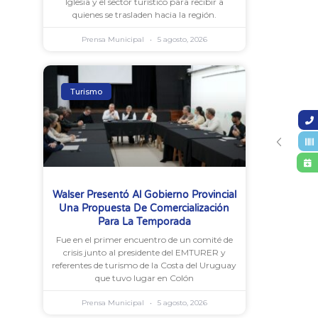
Iglesia y el sector turístico para recibir a
quienes se trasladen hacia la región.
Prensa Municipal
5 agosto, 2026
Turismo
Walser Presentó Al Gobierno Provincial
Una Propuesta De Comercialización
Para La Temporada
Fue en el primer encuentro de un comité de
crisis junto al presidente del EMTURER y
referentes de turismo de la Costa del Uruguay
que tuvo lugar en Colón
Prensa Municipal
5 agosto, 2026