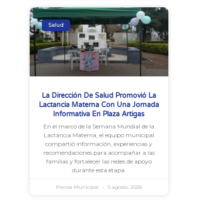
Salud
La Dirección De Salud Promovió La
Lactancia Materna Con Una Jornada
Informativa En Plaza Artigas
En el marco de la Semana Mundial de la
Lactancia Materna, el equipo municipal
compartió información, experiencias y
recomendaciones para acompañar a las
familias y fortalecer las redes de apoyo
durante esta etapa.
Prensa Municipal
5 agosto, 2026