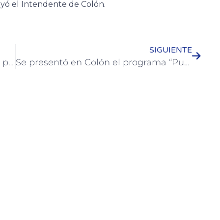
ayó el Intendente de Colón.
SIGUIENTE
El Municipio promocionó programas productivos municipales en la Expo de la Rural Colón
Se presentó en Colón el programa “Puente al Trabajo”