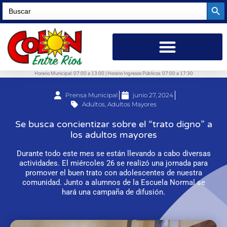
Searc
Search
for:
Horario Municipal: 07:00 a 13:00 | Horario Ingresos Públicos: 07:00 a 17:30
Prensa Municipal
junio 27, 2024
Adultos
,
Adultos Mayores
Se busca concientizar sobre el “trato digno” a
los adultos mayores
Durante todo este mes se están llevando a cabo diversas
actividades. El miércoles 26 se realizó una jornada para
promover el buen trato con adolescentes de nuestra
comunidad. Junto a alumnos de la Escuela Normal se
hará una campaña de difusión.