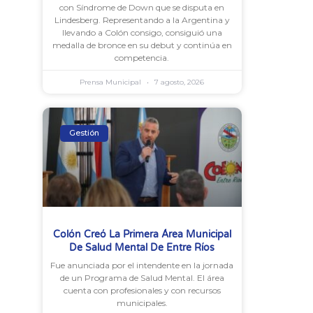
con Síndrome de Down que se disputa en
Lindesberg. Representando a la Argentina y
llevando a Colón consigo, consiguió una
medalla de bronce en su debut y continúa en
competencia.
Prensa Municipal
7 agosto, 2026
Gestión
Colón Creó La Primera Área Municipal
De Salud Mental De Entre Ríos
Fue anunciada por el intendente en la jornada
de un Programa de Salud Mental. El área
cuenta con profesionales y con recursos
municipales.