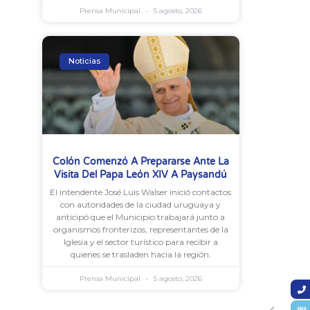
Prensa Municipal
5 agosto, 2026
Noticias
Colón Comenzó A Prepararse Ante La
Visita Del Papa León XIV A Paysandú
El intendente José Luis Walser inició contactos
con autoridades de la ciudad uruguaya y
anticipó que el Municipio trabajará junto a
organismos fronterizos, representantes de la
Iglesia y el sector turístico para recibir a
quienes se trasladen hacia la región.
Prensa Municipal
5 agosto, 2026