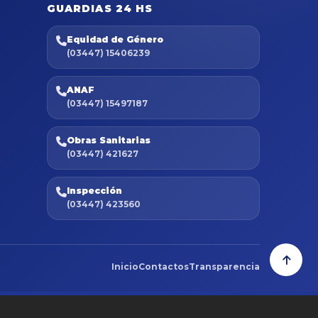
GUARDIAS 24 HS
Equidad de Género
(03447) 15406239
ANAF
(03447) 15497187
Obras Sanitarias
(03447) 421627
Inspección
(03447) 423560
Inicio
Contactos
Transparencia