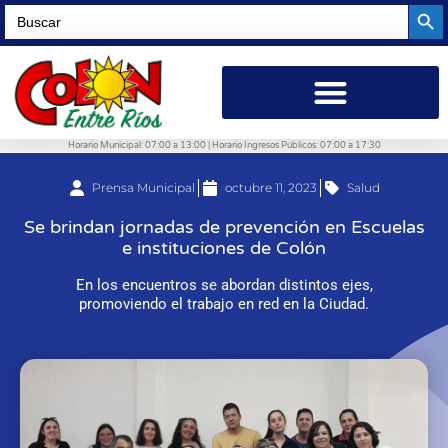
Searc
Search
for:
Horario Municipal: 07:00 a 13:00 | Horario Ingresos Públicos: 07:00 a 17:30
Prensa Municipal
octubre 11, 2023
Salud
Se brindan jornadas de prevención en Escuelas
e instituciones de Colón
En los encuentros se abordan distintos ejes,
promoviendo el trabajo en red en la Ciudad.