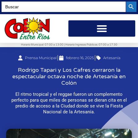
Searc
Search
for:
Horario Municipal: 07:00 a 13:00 | Horario Ingresos Públicos: 07:00 a 17:30
Prensa Municipal
febrero 16, 2025
Artesanía
Rodrigo Tapari y Los Cafres cerraron la
espectacular octava noche de Artesanía en
Colón
El ritmo tropical y el reggae fueron un complemento
perfecto para que miles de personas se dieran cita en el
predio de acceso a la Ciudad donde se vive la Fiesta
Nacional de la Artesanía.