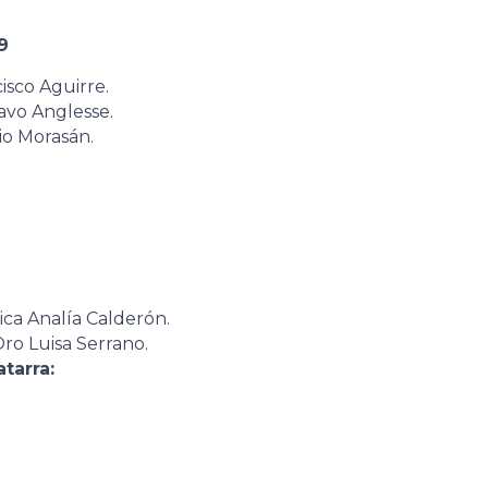
9
isco Aguirre.
avo Anglesse.
io Morasán.
ica Analía Calderón.
ro Luisa Serrano.
tarra: