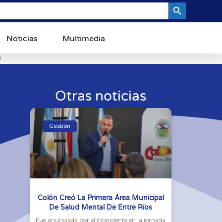
Search Button
Noticias
Multimedia
0
Otras noticias
Gestión
Colón Creó La Primera Área Municipal
De Salud Mental De Entre Ríos
Fue anunciada por el intendente en la jornada