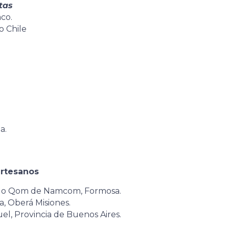
tas
co.
o Chile
a.
artesanos
eblo Qom de Namcom, Formosa.
a, Oberá Misiones.
el, Provincia de Buenos Aires.