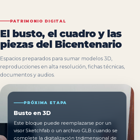
PATRIMONIO DIGITAL
El busto, el cuadro y las
piezas del Bicentenario
Espacios preparados para sumar modelos 3D,
reproducciones en alta resolución, fichas técnicas,
documentos y audios.
PRÓXIMA ETAPA
Busto en 3D
Este bloque puede reemplazarse por un
visor Sketchfab o un archivo GLB cuando se
complete la digitalización tridimensional de