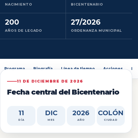
NACIMIENTO
BICENTENARIO
200
27/2026
AÑOS DE LEGADO
ORDENANZA MUNICIPAL
Programa
Biografía
Línea de tiempo
Acciones
Pa
11 DE DICIEMBRE DE 2026
Fecha central del Bicentenario
11
DIC
2026
COLÓN
DÍA
MES
AÑO
CIUDAD