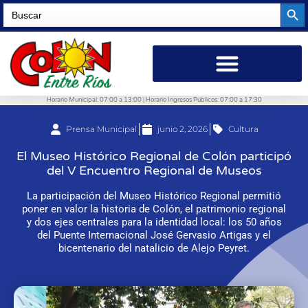
Searc
Search
for:
Horario Municipal: 07:00 a 13:00 | Horario Ingresos Públicos: 07:00 a 17:30
Prensa Municipal
junio 2, 2026
Cultura
El Museo Histórico Regional de Colón participó
del V Encuentro Regional de Museos
La participación del Museo Histórico Regional permitió
poner en valor la historia de Colón, el patrimonio regional
y dos ejes centrales para la identidad local: los 50 años
del Puente Internacional José Gervasio Artigas y el
bicentenario del natalicio de Alejo Peyret.