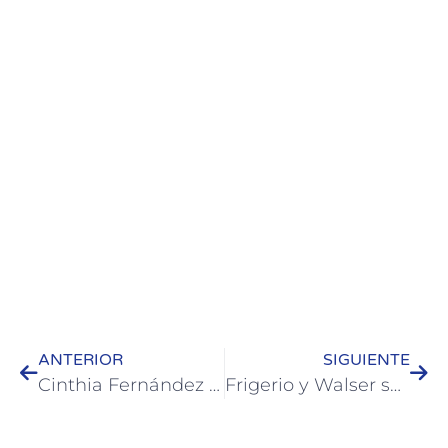
ANTERIOR
SIGUIENTE
Cinthia Fernández fue distinguida como Deportista del Año en los Premios Santos Justo y Pastor 2025
Frigerio y Walser se reunieron con legisladores, intendentes y actores regionales por el proyecto de la refinería frente a Colón