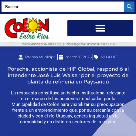
Searc
Search
for:
Horario Municipal: 07:00 a 13:00 | Horario Ingresos Públicos: 07:00 a 17:30
Prensa Municipal
marzo 16, 2026
NO A HIF
Porsche, accionista de HIF Global, respondió al
intendente José Luis Walser por el proyecto de
planta de refinería en Paysandú
La respuesta constituye un hecho institucional relevante
en el marco de las acciones impulsadas por la
Municipalidad de Colón para visibilizar su preocupación
frente a un emprendimiento que, por su cercanía con la
ciudad y con el río Uruguay, genera inquietud en la
comunidad y en distintos sectores de la región.