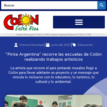
Searc
Search
for:
Horario Municipal: 07:00 a 13:00 | Horario Ingresos Públicos: 07:00 a 17:30
Prensa Municipal
junio 28, 2023
Educación
“Pinta Argentina” recorre las escuelas de Colón
realizando trabajos artísticos
La artista que recorre el país pintando murales llegó a
Colón para llevar adelante un proyecto y un mensaje que
vincula lo inclusivo con lo educativo, lo turístico, lo
cultural y lo ambiental.