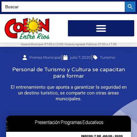
Searc
Search
for:
Horario Municipal: 07:00 a 13:00 | Horario Ingresos Públicos: 07:00 a 17:30
Prensa Municipal
julio 7, 2020
Turismo
Personal de Turismo y Cultura se capacitan
para formar
El entrenamiento que apunta a garantizar la seguridad en
un destino turístico, se comparte con otras áreas
municipales.