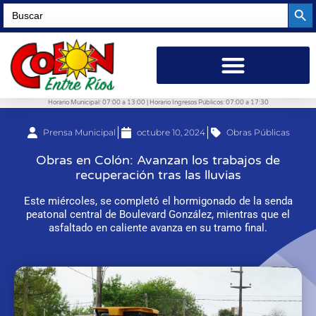
Searc
Search
for:
Horario Municipal: 07:00 a 13:00 | Horario Ingresos Públicos: 07:00 a 17:30
Prensa Municipal
octubre 10, 2024
Obras Públicas
Obras en Colón: Avanzan los trabajos de
recuperación tras las lluvias
Este miércoles, se completó el hormigonado de la senda
peatonal central de Boulevard González, mientras que el
asfaltado en caliente avanza en su tramo final.