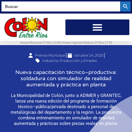
Searc
Search
for:
Horario Municipal: 07:00 a 13:00 | Horario Ingresos Públicos: 07:00 a 17:30
Prensa Municipal
octubre 24, 2025
Industria, Producción y Empleo
Nueva capacitación técnico–productiva:
soldadura con simulador de realidad
aumentada y práctica en planta
La Municipalidad de Colón, junto a ADIMER y GRANTEC,
lanza una nueva edición del programa de formación
técnico–pública/privada destinado a personal de
metalúrgicas del departamento y la región. La propuesta
combina entrenamiento en simulador de realidad
aumentada y prácticas sobre piezas reales en planta.