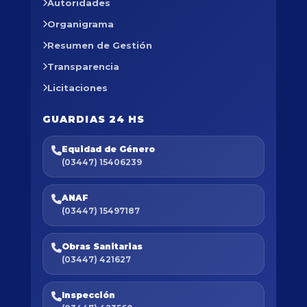
Autoridades
Organigrama
Resumen de Gestión
Transparencia
Licitaciones
GUARDIAS 24 HS
Equidad de Género
(03447) 15406239
ANAF
(03447) 15497187
Obras Sanitarias
(03447) 421627
Inspección