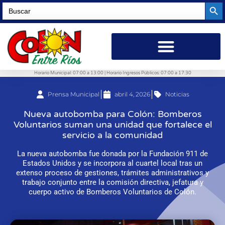
Searc
Search
for:
Horario Municipal: 07:00 a 13:00 | Horario Ingresos Públicos: 07:00 a 17:30
Prensa Municipal
abril 4, 2026
Noticias
Nueva autobomba para Colón: Bomberos
Voluntarios suman una unidad que fortalece el
servicio a la comunidad
La nueva autobomba fue donada por la Fundación 911 de
Estados Unidos y se incorpora al cuartel local tras un
extenso proceso de gestiones, trámites administrativos y
trabajo conjunto entre la comisión directiva, jefatura y
cuerpo activo de Bomberos Voluntarios de Colón.