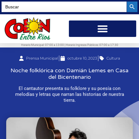
Searc
Search
for:
Horario Municipal: 07:00 a 13:00 | Horario Ingresos Públicos: 07:00 a 17:30
Prensa Municipal
octubre 10, 2023
Cultura
Noche folklórica con Damián Lemes en Casa
del Bicentenario
El cantautor presenta su folklore y su poesía con
melodías y letras que narran las historias de nuestra
tierra.