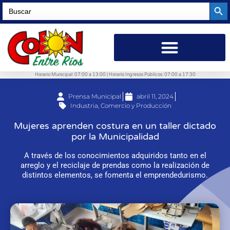
Searc
Search
for:
Horario Municipal: 07:00 a 13:00 | Horario Ingresos Públicos: 07:00 a 17:30
Prensa Municipal
abril 11, 2024
Industria, Comercio y Producción
Mujeres aprenden costura en un taller dictado
por la Municipalidad
A través de los conocimientos adquiridos tanto en el
arreglo y el reciclaje de prendas como la realización de
distintos elementos, se fomenta el emprendedurismo.