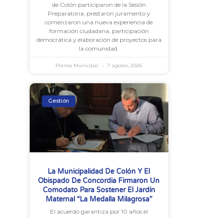
de Colón participaron de la Sesión
Preparatoria, prestaron juramento y
comenzaron una nueva experiencia de
formación ciudadana, participación
democrática y elaboración de proyectos para
la comunidad.
Prensa Municipal
7 agosto, 2026
Gestión
La Municipalidad De Colón Y El
Obispado De Concordia Firmaron Un
Comodato Para Sostener El Jardín
Maternal “La Medalla Milagrosa”
El acuerdo garantiza por 10 años el