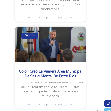
medalla de bronce en su debut y continúa en
competencia.
Prensa Municipal
7 agosto, 2026
Gestión
Colón Creó La Primera Área Municipal
De Salud Mental De Entre Ríos
Fue anunciada por el intendente en la jornada
de un Programa de Salud Mental. El área
cuenta con profesionales y con recursos
municipales.
Prensa Municipal
6 agosto, 2026