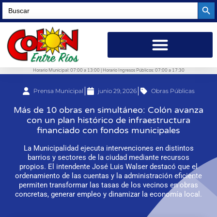
Searc
Search
for:
Horario Municipal: 07:00 a 13:00 | Horario Ingresos Públicos: 07:00 a 17:30
Prensa Municipal
junio 29, 2026
Obras Públicas
Más de 10 obras en simultáneo: Colón avanza
con un plan histórico de infraestructura
financiado con fondos municipales
La Municipalidad ejecuta intervenciones en distintos
barrios y sectores de la ciudad mediante recursos
propios. El intendente José Luis Walser destacó que el
ordenamiento de las cuentas y la administración eficiente
permiten transformar las tasas de los vecinos en obras
concretas, generar empleo y dinamizar la economía local.