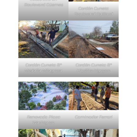
Boulevard Güemes
Cordón Cuneta
Boulevard Gaillard
Cordón Cuneta B°
Cordón Cuneta B°
Medalla Milagrosa
Hipólito Irigoyen
Renovada Plaza
Caminador Ferrari
Washigton