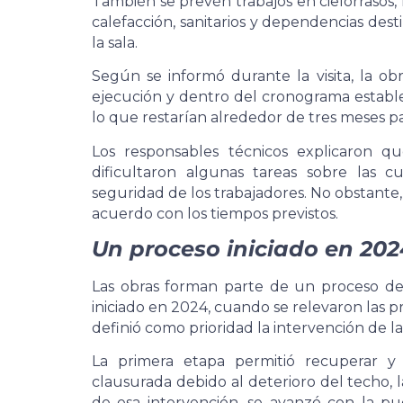
También se prevén trabajos en cielorrasos, r
calefacción, sanitarios y dependencias dest
la sala.
Según se informó durante la visita, la
ejecución y dentro del cronograma establec
lo que restarían alrededor de tres meses p
Los responsables técnicos explicaron q
dificultaron algunas tareas sobre las c
seguridad de los trabajadores. No obstant
acuerdo con los tiempos previstos.
Un proceso iniciado en 202
Las obras forman parte de un proceso de
iniciado en 2024, cuando se relevaron las pr
definió como prioridad la intervención de la
La primera etapa permitió recuperar y
clausurada debido al deterioro del techo, 
de esa intervención, se avanzó con la pu