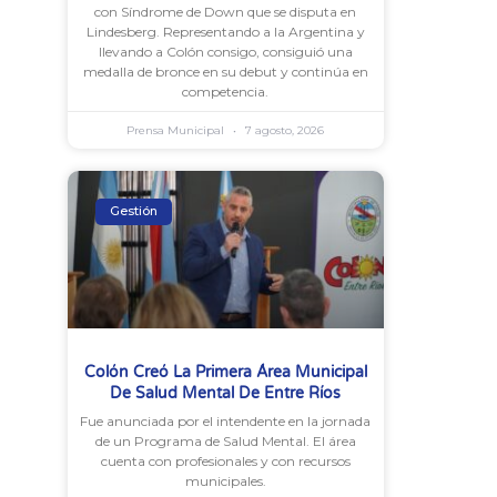
con Síndrome de Down que se disputa en
Lindesberg. Representando a la Argentina y
llevando a Colón consigo, consiguió una
medalla de bronce en su debut y continúa en
competencia.
Prensa Municipal
7 agosto, 2026
Gestión
Colón Creó La Primera Área Municipal
De Salud Mental De Entre Ríos
Fue anunciada por el intendente en la jornada
de un Programa de Salud Mental. El área
cuenta con profesionales y con recursos
municipales.