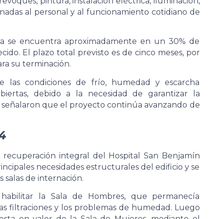
evoques, pintura, instalación eléctrica, iluminación,
inadas al personal y al funcionamiento cotidiano de
 obra se encuentra aproximadamente en un 30% de
ido. El plazo total previsto es de cinco meses, por
ara su terminación.
ue las condiciones de frío, humedad y escarcha
ubiertas, debido a la necesidad de garantizar la
e, señalaron que el proyecto continúa avanzando de
4
 recuperación integral del Hospital San Benjamín
incipales necesidades estructurales del edificio y se
s salas de internación.
 habilitar la Sala de Hombres, que permanecía
las filtraciones y los problemas de humedad. Luego
esta en valor de la Sala de Mujeres, mediante el