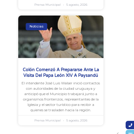
Prensa Municipal
5 agosto, 2026
Noticias
Colón Comenzó A Prepararse Ante La
Visita Del Papa León XIV A Paysandú
El intendente José Luis Walser inició contactos
con autoridades de la ciudad uruguaya y
anticipó que el Municipio trabajará junto a
organismos fronterizos, representantes de la
Iglesia y el sector turístico para recibir a
quienes se trasladen hacia la región.
Prensa Municipal
5 agosto, 2026