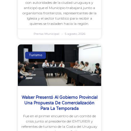
con autoridades de la ciudad uruguaya y
anticipó que el Municipio trabajará junto a
organismos fronterizos, representantes de la
Iglesia y el sector turístico para recibir a
quienes se trasladen hacia la región.
Prensa Municipal
5 agosto, 2026
Turismo
Walser Presentó Al Gobierno Provincial
Una Propuesta De Comercialización
Para La Temporada
Fue en el primer encuentro de un comité de
crisis junto al presidente del EMTURER y
referentes de turismo de la Costa del Uruguay