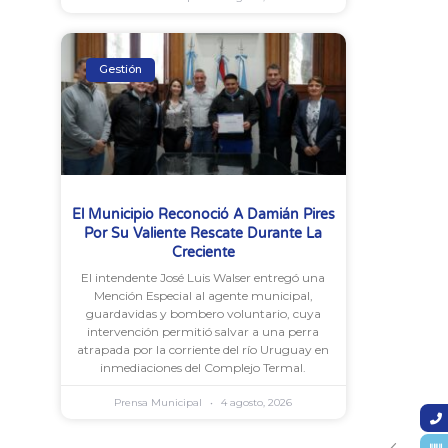
Gestión
El Municipio Reconoció A Damián Pires
Por Su Valiente Rescate Durante La
Creciente
El intendente José Luis Walser entregó una
Mención Especial al agente municipal,
guardavidas y bombero voluntario, cuya
intervención permitió salvar a una perra
atrapada por la corriente del río Uruguay en
inmediaciones del Complejo Termal.
Prensa Municipal
4 agosto, 2026