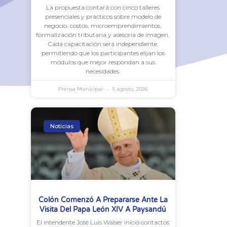
La propuesta contará con cinco talleres
presenciales y prácticos sobre modelo de
negocio, costos, microemprendimientos,
formalización tributaria y asesoría de imagen.
Cada capacitación será independiente,
permitiendo que los participantes elijan los
módulos que mejor respondan a sus
necesidades.
Prensa Municipal
5 agosto, 2026
Noticias
Colón Comenzó A Prepararse Ante La
Visita Del Papa León XIV A Paysandú
El intendente José Luis Walser inició contactos