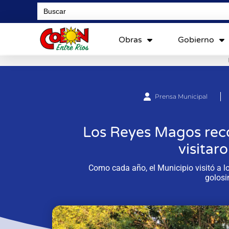
Search
for:
Obras
Gobierno
Prensa Municipal
Los Reyes Magos reco
visitar
Como cada año, el Municipio visitó a l
golosi