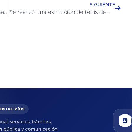
SIGUIENTE
Docente colonense fue nombrada madrina honorífica del SUM de barrio San Gabriel
Se realizó una exhibición de tenis de mesa en plaza Artigas
 ENTRE RÍOS
cal, servicios, trámites,
n pública y comunicación