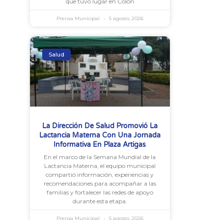
que tuvo lugar en Colón
Prensa Municipal
5 agosto, 2026
Salud
La Dirección De Salud Promovió La
Lactancia Materna Con Una Jornada
Informativa En Plaza Artigas
En el marco de la Semana Mundial de la
Lactancia Materna, el equipo municipal
compartió información, experiencias y
recomendaciones para acompañar a las
familias y fortalecer las redes de apoyo
durante esta etapa.
Prensa Municipal
5 agosto, 2026