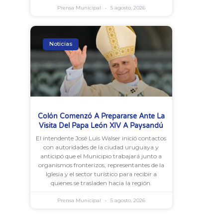
Prensa Municipal
5 agosto, 2026
Noticias
Colón Comenzó A Prepararse Ante La
Visita Del Papa León XIV A Paysandú
El intendente José Luis Walser inició contactos
con autoridades de la ciudad uruguaya y
anticipó que el Municipio trabajará junto a
organismos fronterizos, representantes de la
Iglesia y el sector turístico para recibir a
quienes se trasladen hacia la región.
Prensa Municipal
5 agosto, 2026