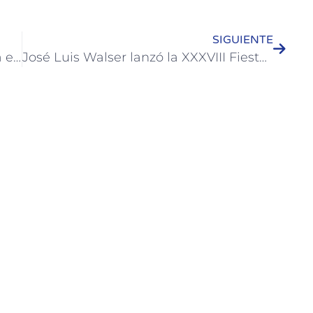
SIGUIENTE
Entregaron los premios en efectivo a escuelas que participaron de concurso
José Luis Walser lanzó la XXXVIII Fiesta Nacional de la Artesanía de Colón