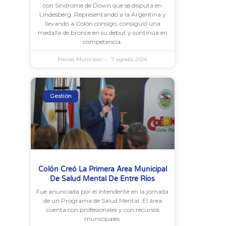
con Síndrome de Down que se disputa en
Lindesberg. Representando a la Argentina y
llevando a Colón consigo, consiguió una
medalla de bronce en su debut y continúa en
competencia.
Prensa Municipal
7 agosto, 2026
Gestión
Colón Creó La Primera Área Municipal
De Salud Mental De Entre Ríos
Fue anunciada por el intendente en la jornada
de un Programa de Salud Mental. El área
cuenta con profesionales y con recursos
municipales.