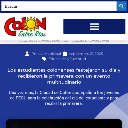
Searc
Search
for:
Horario Municipal: 07:00 a 13:00 | Horario Ingresos Públicos: 07:00 a 17:30
Prensa Municipal
septiembre 21, 2025
Educación y Juventud
Los estudiantes colonenses festejaron su día y
recibieron la primavera con un evento
multitudinario
Una vez más, la Ciudad de Colón acompañó a los jóvenes
de PECU para la celebración del día del estudiante y para
recibir la primavera.