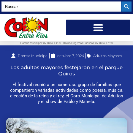
Searc
Search
for:
Horario Municipal: 07:00 a 13:00 | Horario Ingresos Públicos: 07:00 a 17:30
Prensa Municipal
octubre 7, 2024
Adultos Mayores
Los adultos mayores festejaron en el parque
Quirós
El festival reunió a un numeroso grupo de familias que
compartieron variadas actividades como poesía, música,
elección de la reina y el rey, el Coro Municipal de Adultos
y el show de Pablo y Mariela.