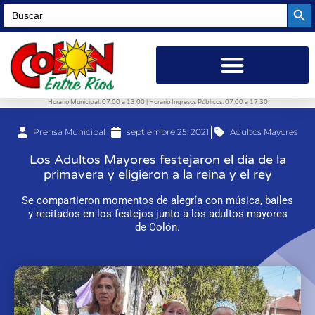
Searc
Search
for:
Horario Municipal: 07:00 a 13:00 | Horario Ingresos Públicos: 07:00 a 17:30
Prensa Municipal
septiembre 25, 2021
Adultos Mayores
Los Adultos Mayores festejaron el día de la
primavera y eligieron a la reina y el rey
Se compartieron momentos de alegría con música, bailes
y recitados en los festejos junto a los adultos mayores
de Colón.