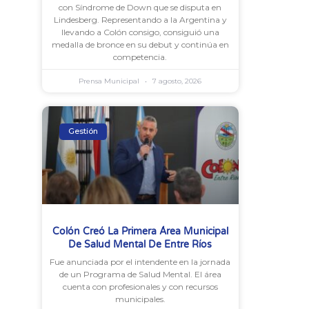
con Síndrome de Down que se disputa en
Lindesberg. Representando a la Argentina y
llevando a Colón consigo, consiguió una
medalla de bronce en su debut y continúa en
competencia.
Prensa Municipal
7 agosto, 2026
Gestión
Colón Creó La Primera Área Municipal
De Salud Mental De Entre Ríos
Fue anunciada por el intendente en la jornada
de un Programa de Salud Mental. El área
cuenta con profesionales y con recursos
municipales.