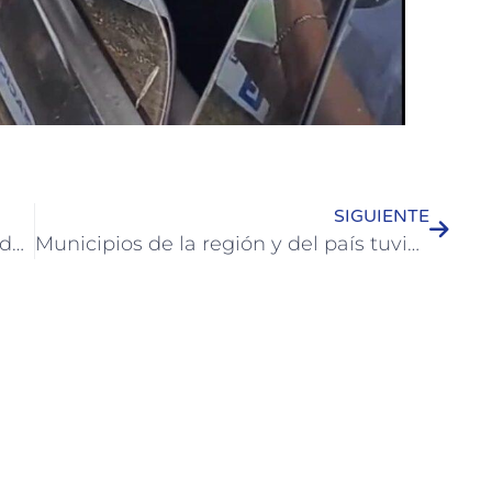
SIGUIENTE
José Luis Walser mantuvo una agenda de trabajo con gestiones para la Ciudad en Paraná
Municipios de la región y del país tuvieron presencia en la Fiesta Nacional de la Artesanía