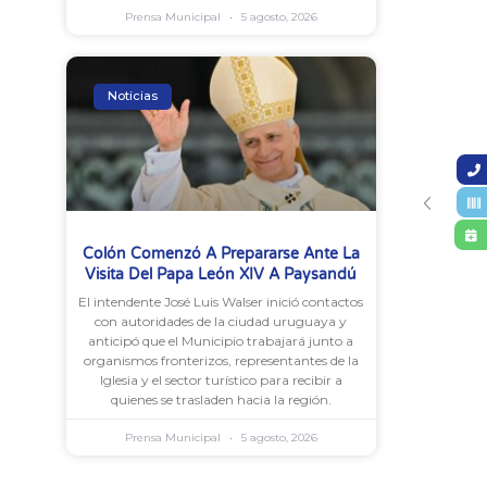
Prensa Municipal
5 agosto, 2026
Noticias
Colón Comenzó A Prepararse Ante La
Visita Del Papa León XIV A Paysandú
El intendente José Luis Walser inició contactos
con autoridades de la ciudad uruguaya y
anticipó que el Municipio trabajará junto a
organismos fronterizos, representantes de la
Iglesia y el sector turístico para recibir a
quienes se trasladen hacia la región.
Prensa Municipal
5 agosto, 2026