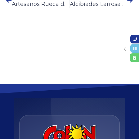
Artesanos Rueca de Plata participan de la Fiesta Nacional de la Artesanía 2023
Alcibíades Larrosa fue homenajeado en la Artesanía a 10 años de su fallecimiento