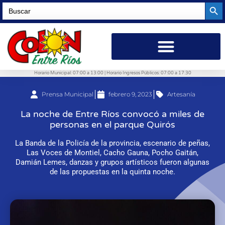
Searc
Search
for:
Horario Municipal: 07:00 a 13:00 | Horario Ingresos Públicos: 07:00 a 17:30
Prensa Municipal
febrero 9, 2023
Artesanía
La noche de Entre Ríos convocó a miles de
personas en el parque Quirós
La Banda de la Policía de la provincia, escenario de peñas,
Las Voces de Montiel, Cacho Gauna, Pocho Gaitán,
Damián Lemes, danzas y grupos artísticos fueron algunas
de las propuestas en la quinta noche.