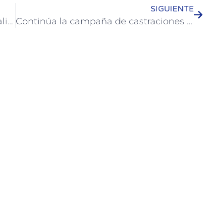
SIGUIENTE
Se presentó la propuesta de Termatalia 2023 en Colón
Continúa la campaña de castraciones gratuitas en Colón