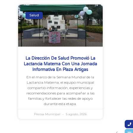
Salud
La Dirección De Salud Promovió La
Lactancia Materna Con Una Jornada
Informativa En Plaza Artigas
En el marco de la Semana Mundial de la
Lactancia Materna, el equipo municipal
compartió información, experiencias y
recomendaciones para acompañar a las
familias y fortalecer las redes de apoyo
durante esta etapa.
Prensa Municipal
5 agosto, 2026