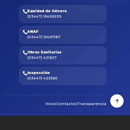
Equidad de Género
(03447) 15406239
ANAF
(03447) 15497187
Obras Sanitarias
(03447) 421627
Inspección
(03447) 423560
Inicio
Contactos
Transparencia