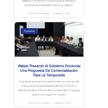
Iglesia y el sector turístico para recibir a
quienes se trasladen hacia la región.
Prensa Municipal
5 agosto, 2026
Turismo
Walser Presentó Al Gobierno Provincial
Una Propuesta De Comercialización
Para La Temporada
Fue en el primer encuentro de un comité de
crisis junto al presidente del EMTURER y
referentes de turismo de la Costa del Uruguay
que tuvo lugar en Colón
Prensa Municipal
5 agosto, 2026