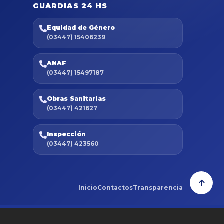
GUARDIAS 24 HS
Equidad de Género
(03447) 15406239
ANAF
(03447) 15497187
Obras Sanitarias
(03447) 421627
Inspección
(03447) 423560
Inicio
Contactos
Transparencia