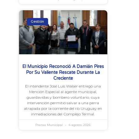
Gestión
El Municipio Reconoció A Damián Pires
Por Su Valiente Rescate Durante La
Creciente
El intendente José Luis Walser entregó una
Mención Especial al agente municipal,
guardavidas y bombero voluntario, cuya
intervención permitió salvar a una perra
atrapada por la corriente del río Uruguay en
inmediaciones del Complejo Termal.
Prensa Municipal
4 agosto, 2026