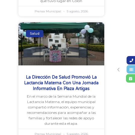
que tuvo lugar en Colón
Prensa Municipal
5 agosto, 2026
Salud
La Dirección De Salud Promovió La
Lactancia Materna Con Una Jornada
Informativa En Plaza Artigas
En el marco de la Semana Mundial de la
Lactancia Materna, el equipo municipal
compartió información, experiencias y
recomendaciones para acompañar a las
familias y fortalecer las redes de apoyo
durante esta etapa.
Prensa Municipal
5 agosto, 2026