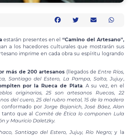
a
estarán presentes en el
“Camino del Artesano”,
an a los hacedores culturales que mostrarán sus
artesano imprime en cada obra su espíritu logrando
or más de 200 artesanos
(llegados de
Entre Ríos,
a, Santiago del Estero, La Pampa, Salta, Jujuy
,
ompiten por la Rueca de Plata
. A su vez, en el
los originarios, 25 son artesanos Ruecas, 22
anos del cuero, 25 del rubro metal, 15 de la madera
 conformado por
Jorge Bojanich, José Báez, Alan
tanto que al
Comité de Ética lo componen Lula
rón y Mauricio Daletzky.
aco, Santiago del Estero, Jujuy, Río Negro;
y la