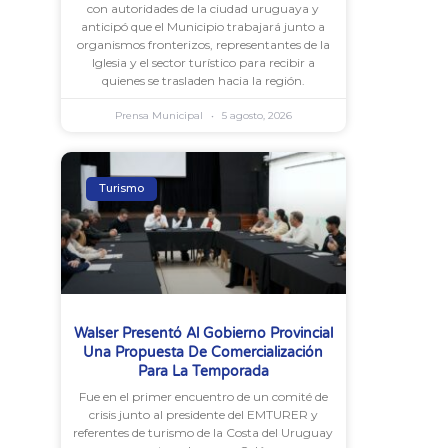
con autoridades de la ciudad uruguaya y
anticipó que el Municipio trabajará junto a
organismos fronterizos, representantes de la
Iglesia y el sector turístico para recibir a
quienes se trasladen hacia la región.
Prensa Municipal
5 agosto, 2026
Turismo
Walser Presentó Al Gobierno Provincial
Una Propuesta De Comercialización
Para La Temporada
Fue en el primer encuentro de un comité de
crisis junto al presidente del EMTURER y
referentes de turismo de la Costa del Uruguay