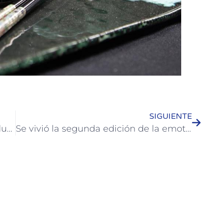
SIGUIENTE
La Municipalidad de Colón declaró duelo por el fallecimiento de un ex intendente de la Ciudad
Se vivió la segunda edición de la emotiva Marcha de los Bombos