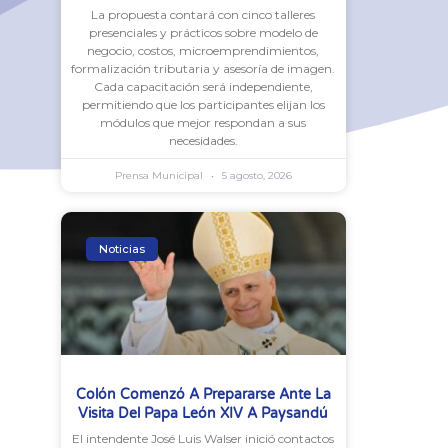
La propuesta contará con cinco talleres
presenciales y prácticos sobre modelo de
negocio, costos, microemprendimientos,
formalización tributaria y asesoría de imagen.
Cada capacitación será independiente,
permitiendo que los participantes elijan los
módulos que mejor respondan a sus
necesidades.
Prensa Municipal
5 agosto, 2026
Noticias
Colón Comenzó A Prepararse Ante La
Visita Del Papa León XIV A Paysandú
El intendente José Luis Walser inició contactos