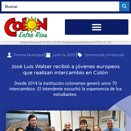
Searc
Search
for:
Horario Municipal: 07:00 a 13:00 | Horario Ingresos Públicos: 07:00 a 17:30
Prensa Municipal
junio 14, 2023
Ceremonial y Protocolo
José Luis Walser recibió a jóvenes europeos
que realizan intercambio en Colón
Desde 2014 la institución colonense generó unos 70
intercambios. El Intendente escuchó la experiencia de los
estudiantes.