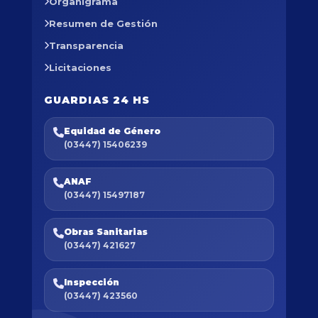
Organigrama
Resumen de Gestión
Transparencia
Licitaciones
GUARDIAS 24 HS
Equidad de Género
(03447) 15406239
ANAF
(03447) 15497187
Obras Sanitarias
(03447) 421627
Inspección
(03447) 423560