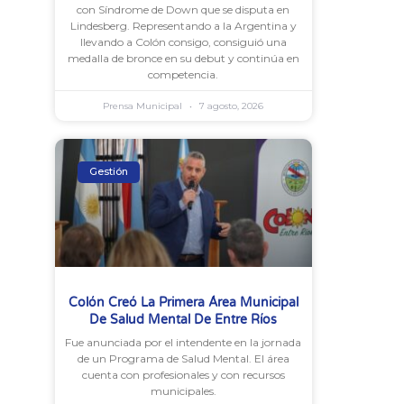
con Síndrome de Down que se disputa en
Lindesberg. Representando a la Argentina y
llevando a Colón consigo, consiguió una
medalla de bronce en su debut y continúa en
competencia.
Prensa Municipal
7 agosto, 2026
Gestión
Colón Creó La Primera Área Municipal
De Salud Mental De Entre Ríos
Fue anunciada por el intendente en la jornada
de un Programa de Salud Mental. El área
cuenta con profesionales y con recursos
municipales.