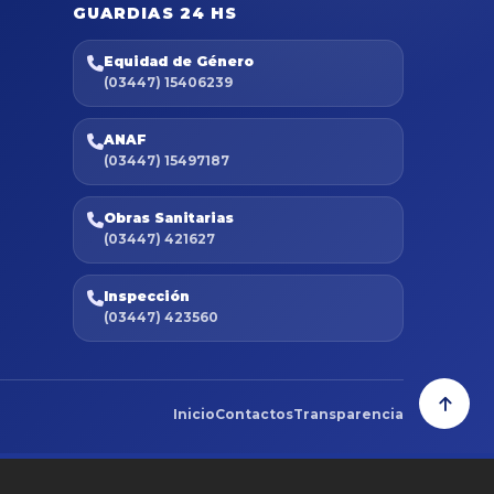
GUARDIAS 24 HS
Equidad de Género
(03447) 15406239
ANAF
(03447) 15497187
Obras Sanitarias
(03447) 421627
Inspección
(03447) 423560
Inicio
Contactos
Transparencia