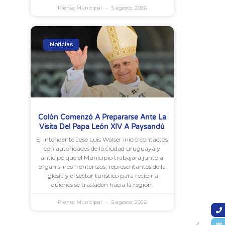
Prensa Municipal
5 agosto, 2026
Noticias
Colón Comenzó A Prepararse Ante La
Visita Del Papa León XIV A Paysandú
El intendente José Luis Walser inició contactos
con autoridades de la ciudad uruguaya y
anticipó que el Municipio trabajará junto a
organismos fronterizos, representantes de la
Iglesia y el sector turístico para recibir a
quienes se trasladen hacia la región.
Prensa Municipal
5 agosto, 2026