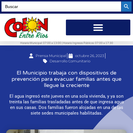
Searc
Search
for:
Horario Municipal: 07:00 a 13:00 | Horario Ingresos Públicos: 07:00 a 17:30
Prensa Municipal
octubre 26, 2023
Desarrollo Comunitario
El Municipio trabaja con dispositivos de
prevención para evacuar familias antes que
llegue la creciente
El agua ingresó este jueves en una sola vivienda, y ya son
treinta las familias trasladadas antes de que ingresa agua
en sus casas. Dos familias fueron alojadas en una de las
siete sedes municipales habilitadas.