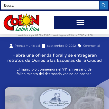
Searc
Search
for:
Horario Municipal: 07:00 a 13:00 | Horario Ingresos Públicos: 07:00 a 17:30
Prensa Municipal
septiembre 10, 2022
Ceremonial
Habrá una ofrenda floral y se entregarán
retratos de Quirós a las Escuelas de la Ciudad
El municipio conmemora el 91° aniversario del
fallecimiento del destacado vecino colonense.