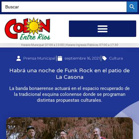
Searc
Search
for:
Horario Municipal: 07:00 a 13:00 | Horario Ingresos Públicos: 07:00 a 17:30
Prensa Municipal
septiembre 16, 2021
Cultura
Habrá una noche de Funk Rock en el patio de
La Casona
La banda bonaerense actuará en el espacio recuperado de
la tradicional esquina colonense donde se programan
distintas propuestas culturales.