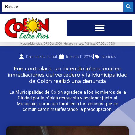
Searc
Search
for:
Horario Municipal: 07:00 a 13:00 | Horario Ingresos Públicos: 07:00 a 17:30
Prensa Municipal
febrero 11, 2026
Noticias
Fue controlado un incendio intencional en
inmediaciones del vertedero y la Municipalidad
de Colón realizó una denuncia
La Municipalidad de Colón agradece a los bomberos de la
Ciudad por la rápida respuesta y accionar junto al
Municipio, como así también a los vecinos que se
comunicaron manifestando la preocupación.