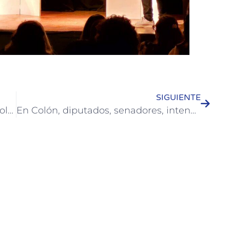
SIGUIENTE
Gisela Paula Natoli se presenta en Colón con un Seminario Especial de Tango
En Colón, diputados, senadores, intendentes y numerosos actores de la zona reafirmaron pedido de relocalización de la planta de e-combustibles