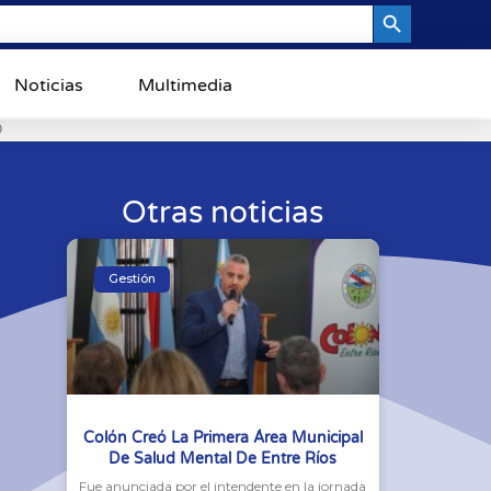
Search Button
Noticias
Multimedia
0
Otras noticias
Gestión
Colón Creó La Primera Área Municipal
De Salud Mental De Entre Ríos
Fue anunciada por el intendente en la jornada