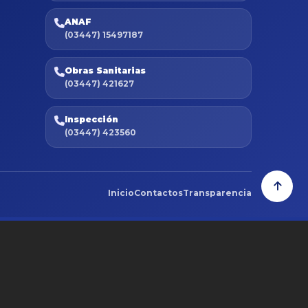
ANAF
(03447) 15497187
Obras Sanitarias
(03447) 421627
Inspección
(03447) 423560
Inicio
Contactos
Transparencia