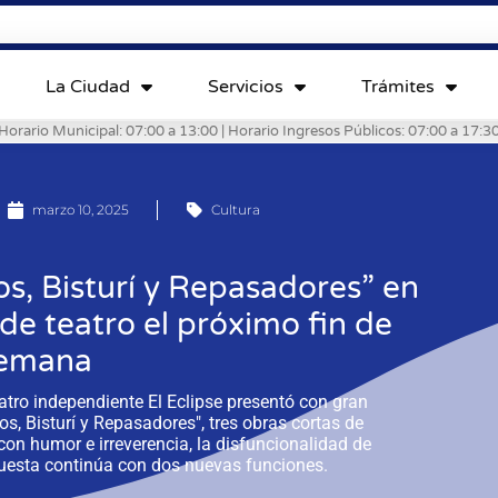
La Ciudad
Servicios
Trámites
Horario Municipal: 07:00 a 13:00 | Horario Ingresos Públicos: 07:00 a 17:3
marzo 10, 2025
Cultura
os, Bisturí y Repasadores” en
de teatro el próximo fin de
emana
atro independiente El Eclipse presentó con gran
os, Bisturí y Repasadores", tres obras cortas de
on humor e irreverencia, la disfuncionalidad de
uesta continúa con dos nuevas funciones.