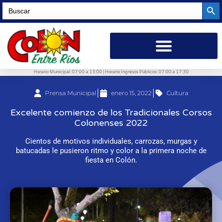
Searc
Search
for:
Horario Municipal: 07:00 a 13:00 | Horario Ingresos Públicos: 07:00 a 17:30
Prensa Municipal
enero 15, 2022
Cultura
Excelente comienzo de los Tradicionales Corsos
Colonenses 2022
Cientos de motivos individuales, carrozas, murgas y
batucadas le pusieron ritmo y color a la primera noche de
fiesta en Colón.