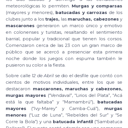
meteorológicas lo permiten.
Murgas y comparsas
(mayores y menores),
batucadas y carrozas
de los
clubes junto a los
trajes,
las
maruchas, cabezones
y
mascarones
generaron un marco único y emotivo
en colonenses y turistas, resaltando el sentimiento
barrial, popular y tradicional que tienen los corsos.
Comenzaron cerca de las 23 con un gran marco de
público que se acercó a presenciar esta primera
noche donde los juegos con espuma también le
pusieron su color a la fiesta.
Sobre calle
12 de Abril
se dio el desfile que contó con
cientos de motivos individuales, entre los que se
destacaron
mascarones, maruchas y cabezones,
murgas mayores
(“Vendaval”, “Lirios del Plata”, “Acá
está la que faltaba” y “Mamambrú”),
batucadas
mayores
(“Ivy-Marey” y Camba-Cuá”),
murgas
menores
(“Luz de Luna”, “Rebeldes del Sur” y “Se
Corre la Bola”) y una
batucada infantil
(“Sambatuca