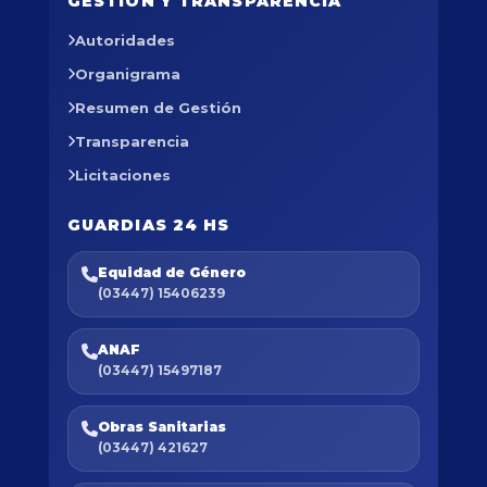
GESTIÓN Y TRANSPARENCIA
Autoridades
Organigrama
Resumen de Gestión
Transparencia
Licitaciones
GUARDIAS 24 HS
Equidad de Género
(03447) 15406239
ANAF
(03447) 15497187
Obras Sanitarias
(03447) 421627