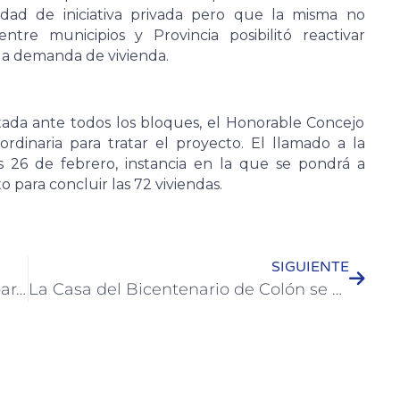
idad de iniciativa privada pero que la misma no
ntre municipios y Provincia posibilitó reactivar
 la demanda de vivienda.
ntada ante todos los bloques, el Honorable Concejo
rdinaria para tratar el proyecto. El llamado a la
es 26 de febrero, instancia en la que se pondrá a
to para concluir las 72 viviendas.
SIGUIENTE
El municipio abre las inscripciones para las Escuelas Deportivas Municipales 2026
La Casa del Bicentenario de Colón se prepara para una noche de jazz internacional