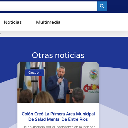
Search Button
Noticias
Multimedia
0
Otras noticias
Gestión
Colón Creó La Primera Área Municipal
De Salud Mental De Entre Ríos
Fue anunciada por el intendente en la jornada