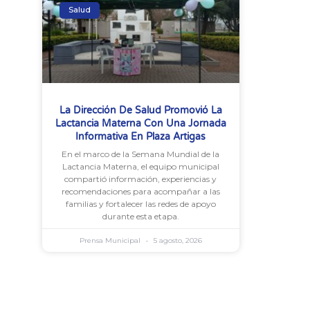
Salud
La Dirección De Salud Promovió La
Lactancia Materna Con Una Jornada
Informativa En Plaza Artigas
En el marco de la Semana Mundial de la
Lactancia Materna, el equipo municipal
compartió información, experiencias y
recomendaciones para acompañar a las
familias y fortalecer las redes de apoyo
durante esta etapa.
Prensa Municipal
5 agosto, 2026