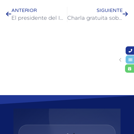
ANTERIOR
SIGUIENTE
El presidente del IAPV visitó al Intendente y a los Concejales locales para dialogar sobre el financiamiento para finalizar las 72 viviendas
Charla gratuita sobre sífilis en el CIC Barrio Ombú de Colón: prevención, testeo y detección temprana