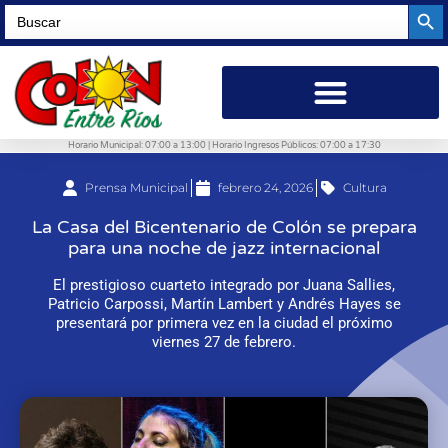
Searc
Search
for:
Horario Municipal: 07:00 a 13:00 | Horario Ingresos Públicos: 07:00 a 17:30
Prensa Municipal
febrero 24, 2026
Cultura
La Casa del Bicentenario de Colón se prepara
para una noche de jazz internacional
El prestigioso cuarteto integrado por Juana Sallies,
Patricio Carpossi, Martín Lambert y Andrés Hayes se
presentará por primera vez en la ciudad el próximo
viernes 27 de febrero.