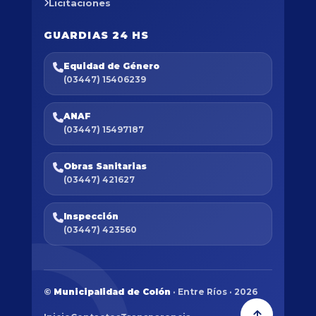
Licitaciones
GUARDIAS 24 HS
Equidad de Género
(03447) 15406239
ANAF
(03447) 15497187
Obras Sanitarias
(03447) 421627
Inspección
(03447) 423560
©
Municipalidad de Colón
· Entre Ríos · 2026