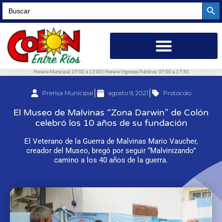
Searc
Search
for:
Horario Municipal: 07:00 a 13:00 | Horario Ingresos Públicos: 07:00 a 17:30
Prensa Municipal
agosto 9, 2021
Protocolo
El Museo de Malvinas “Zona Darwin” de Colón
celebró los 10 años de su fundación
El Veterano de la Guerra de Malvinas Mario Vaucher,
creador del Museo, bregó por seguir “Malvinizando”
camino a los 40 años de la guerra.